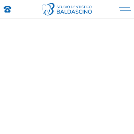
Studio Dentistico Baldascino
Studio Dentistico a Montecatini Terme
INDIETRO
CIAO MONDO!
PUBBLICATO IL 18-11-2024
Ti diamo il benvenuto in WordPress. Questo è il tuo
primo articolo. Modificalo o eliminalo e quindi inizia a