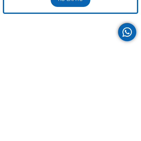
Via Mezzomiglio 8
51018 - Pieve A Nievole PT
Tel:
0572 952646
WhatsApp:
328 4999582