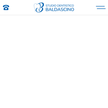
Studio Dentistico Baldascino
Studio Dentistico a Montecatini Terme
INDIETRO
BEATRICE
PUBBLICATO IL 19-11-2024