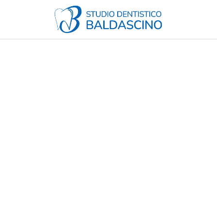
Studio Dentistico Baldascino
Studio Dentistico a Montecatini Terme
ABRIELE BALDASC