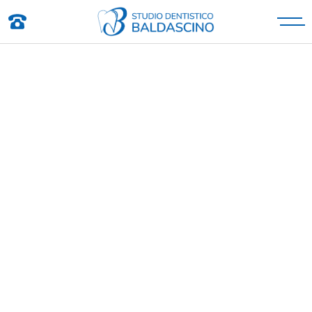
Studio Dentistico Baldascino
Studio Dentistico a Montecatini Terme
INDIETRO
DOTT. MICHELE
BALDASCINO
PUBBLICATO IL 19-11-2024